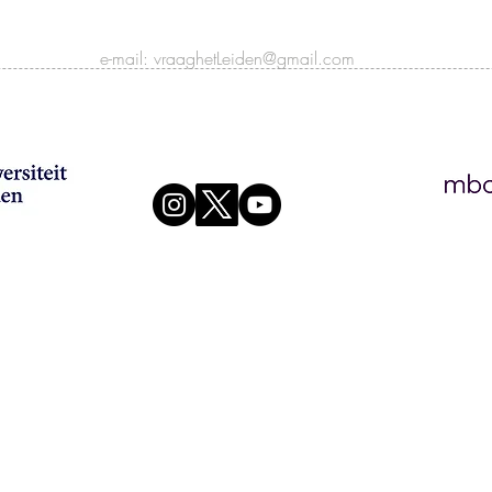
e-mail:
vraaghetLeiden@gmail.com