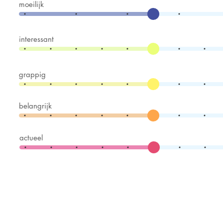
moeilijk
interessant
grappig
belangrijk
actueel