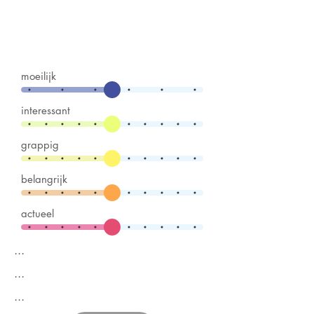
moeilijk
interessant
grappig
belangrijk
actueel
...
...
...