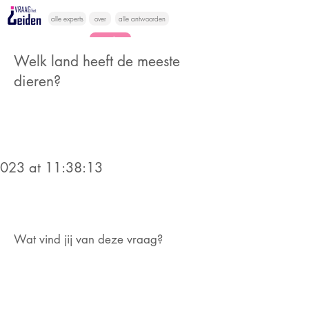
alle experts
over
alle antwoorden
vragen lessen
Welk land heeft de meeste
Vraag het
dieren?
hier
2023 at 11:38:13
Wat vind jij van deze vraag?