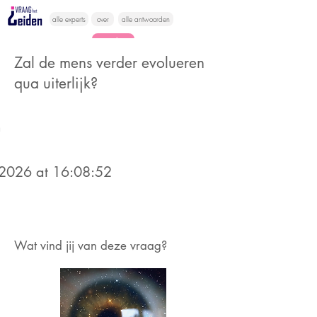
alle experts
over
alle antwoorden
vragen lessen
Zal de mens verder evolueren
Vraag het
qua uiterlijk?
hier
n
2026 at 16:08:52
Wat vind jij van deze vraag?