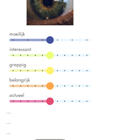
moeilijk
interessant
grappig
belangrijk
actueel
...
...
...