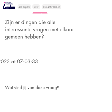
alle experts
over
alle antwoorden
vragen lessen
Zijn er dingen die alle
Vraag het
interessante vragen met elkaar
hier
gemeen hebben?
023 at 07:03:33
Wat vind jij van deze vraag?