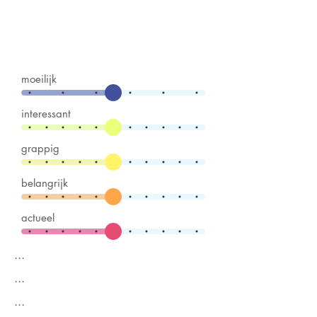
moeilijk
interessant
grappig
belangrijk
actueel
...
...
...