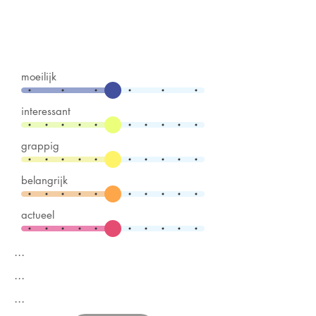
moeilijk
interessant
grappig
belangrijk
actueel
...
...
...