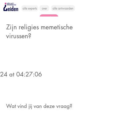
alle experts
over
alle antwoorden
vragen lessen
Zijn religies memetische
Vraag het
virussen?
hier
024 at 04:27:06
Wat vind jij van deze vraag?