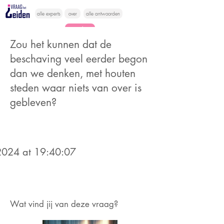
alle experts
over
alle antwoorden
vragen lessen
Zou het kunnen dat de
Vraag het
beschaving veel eerder begon
hier
dan we denken, met houten
steden waar niets van over is
gebleven?
024 at 19:40:07
Wat vind jij van deze vraag?