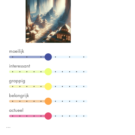
moeilijk
interessant
grappig
belangrijk
actueel
...