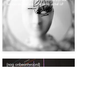
het voorste deel van je hersenen actief is?
(nog onbeantwoord)
Een programmeertaal leren is geen
probleem voor mij, maar notenschrift
interpreteren (van bladmuziek naar gitaar)
wil mij niet lukken, hoe kan dit?