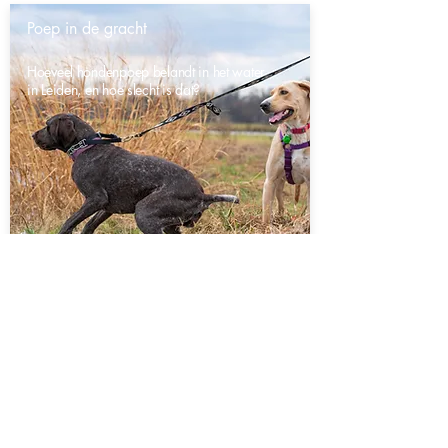
Poep in de gracht
Hoeveel hondenpoep belandt in het water
in Leiden, en hoe slecht is dat?
Alle antwoorden van deze expert:
e-mail:
vraaghetLeiden@gmail.com