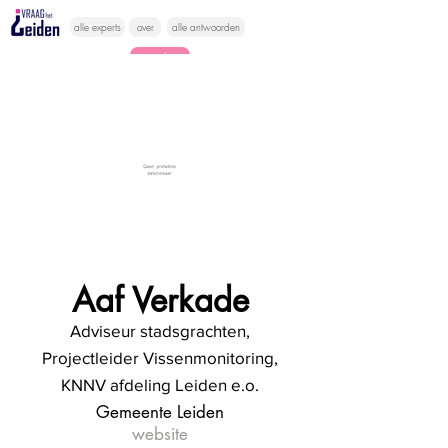
alle experts
over
alle antwoorden
vragen lessen
Vraag het
hier
Aaf Verkade
Adviseur stadsgrachten,
Projectleider Vissenmonitoring,
KNNV afdeling Leiden e.o.
Gemeente Leiden
website