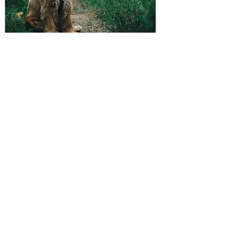
Dubbel Verliefd
kun je op meer mensen tegelijk verliefd
zijn?
Alle antwoorden van deze expert: