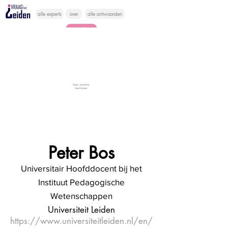
alle experts
over
alle antwoorden
vragen lessen
Vraag het
hier
Peter Bos
Universitair Hoofddocent bij het
Instituut Pedagogische
Wetenschappen
Universiteit Leiden
https://www.universiteitleiden.nl/en/