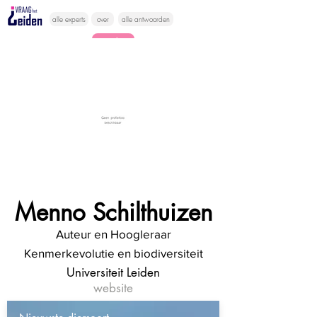
alle experts
over
alle antwoorden
vragen lessen
Vraag het
hier
Menno Schilthuizen
Auteur en Hoogleraar
Kenmerkevolutie en biodiversiteit
Universiteit Leiden
website