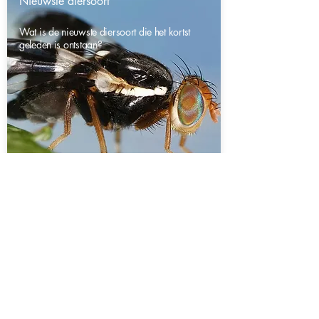
Nieuwste diersoort
Wat is de nieuwste diersoort die het kortst
geleden is ontstaan?
Alle antwoorden van deze expert:
e-mail:
vraaghetLeiden@gmail.com