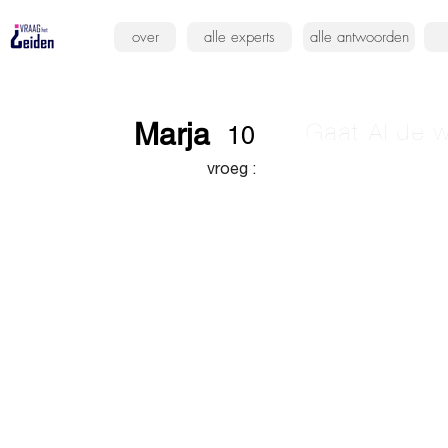
over
alle experts
alle antwoorden
Marja
Gaat AI de w
10
vroeg :