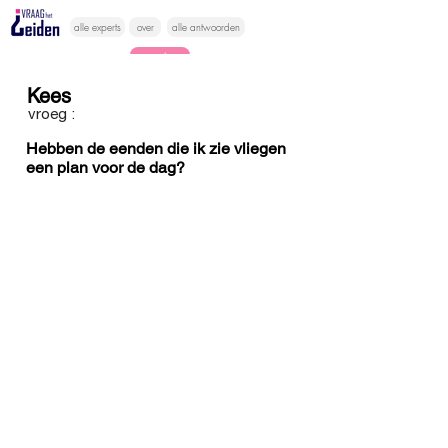
alle experts
over
alle antwoorden
vragen lessen
Kees
Vraag het
vroeg :
hier
Hebben de eenden die ik zie vliegen
een plan voor de dag?