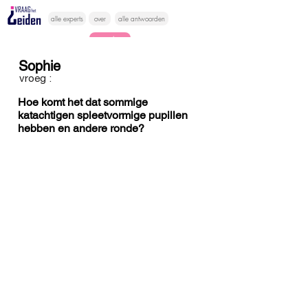
alle experts
over
alle antwoorden
vragen lessen
Sophie
Vraag het
vroeg :
hier
Hoe komt het dat sommige
katachtigen spleetvormige pupillen
hebben en andere ronde?