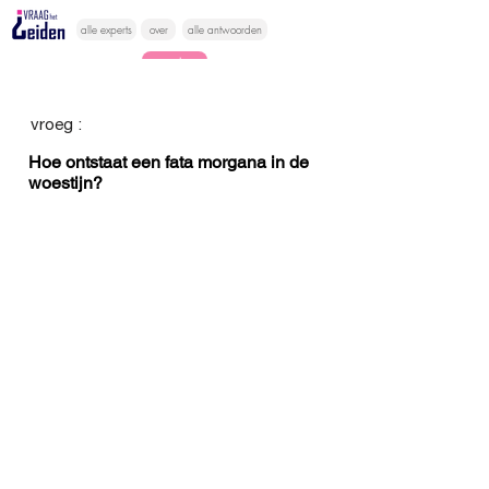
alle experts
over
alle antwoorden
vragen lessen
Vraag het
vroeg :
hier
Hoe ontstaat een fata morgana in de
woestijn?