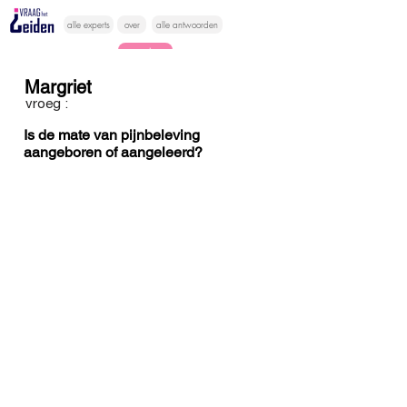
alle experts
over
alle antwoorden
vragen lessen
Margriet
Vraag het
vroeg :
hier
Is de mate van pijnbeleving
aangeboren of aangeleerd?