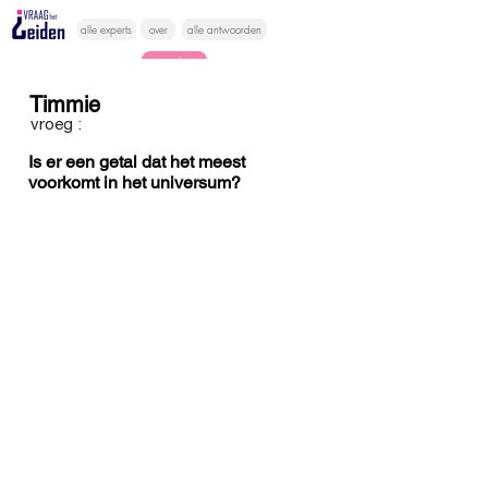
alle experts
over
alle antwoorden
vragen lessen
Timmie
Vraag het
vroeg :
hier
Is er een getal dat het meest
voorkomt in het universum?