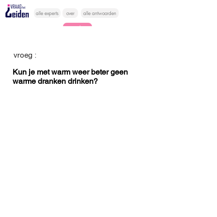
alle experts
over
alle antwoorden
vragen lessen
Vraag het
vroeg :
hier
Kun je met warm weer beter geen
warme dranken drinken?