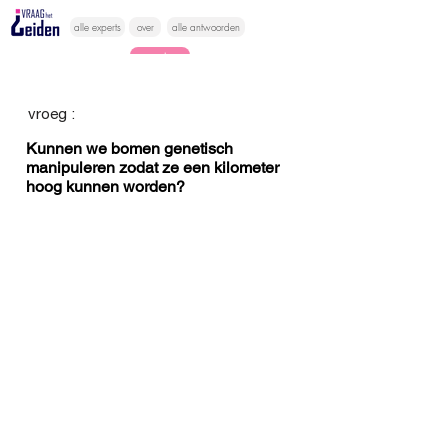
alle experts
over
alle antwoorden
vragen lessen
Vraag het
vroeg :
hier
Kunnen we bomen genetisch
manipuleren zodat ze een kilometer
hoog kunnen worden?