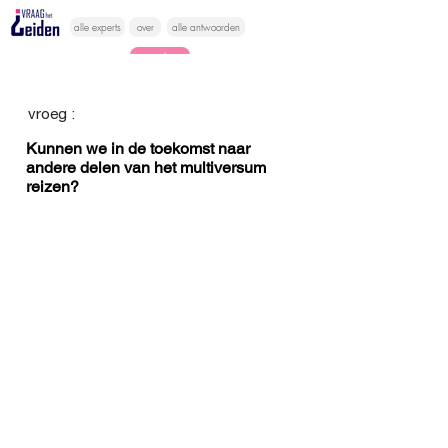
alle experts
over
alle antwoorden
vragen lessen
Vraag het
vroeg :
hier
Kunnen we in de toekomst naar
andere delen van het multiversum
reizen?