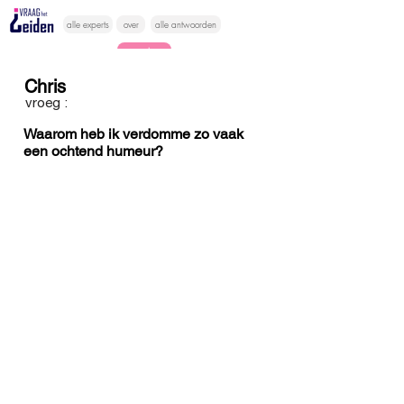
alle experts
over
alle antwoorden
vragen lessen
Chris
Vraag het
vroeg :
hier
Waarom heb ik verdomme zo vaak
een ochtend humeur?