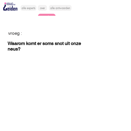
alle experts
over
alle antwoorden
vragen lessen
Vraag het
vroeg :
hier
Waarom komt er soms snot uit onze
neus?