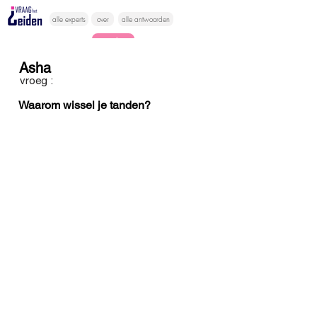
alle experts
over
alle antwoorden
vragen lessen
Asha
Vraag het
vroeg :
hier
Waarom wissel je tanden?