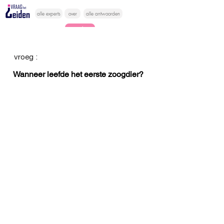
alle experts
over
alle antwoorden
vragen lessen
Vraag het
vroeg :
hier
Wanneer leefde het eerste zoogdier?