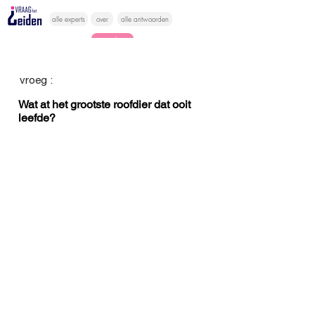
alle experts
over
alle antwoorden
vragen lessen
Vraag het
vroeg :
hier
Wat at het grootste roofdier dat ooit
leefde?