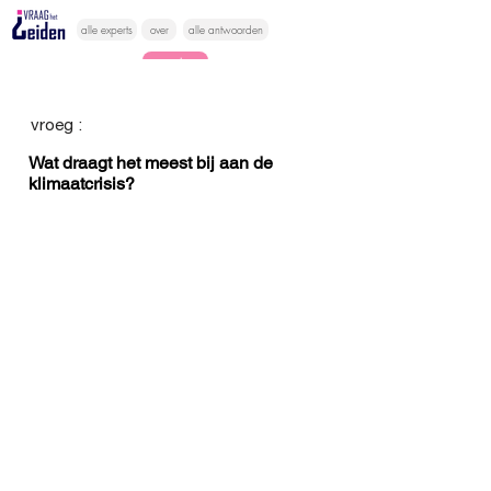
alle experts
over
alle antwoorden
vragen lessen
Vraag het
vroeg :
hier
Wat draagt het meest bij aan de
klimaatcrisis?