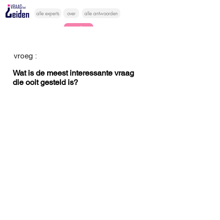
alle experts
over
alle antwoorden
vragen lessen
Vraag het
vroeg :
hier
Wat is de meest interessante vraag
die ooit gesteld is?