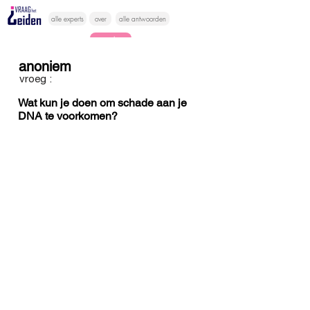
alle experts
over
alle antwoorden
vragen lessen
anoniem
Vraag het
vroeg :
hier
Wat kun je doen om schade aan je
DNA te voorkomen?