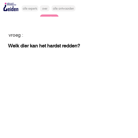
alle experts
over
alle antwoorden
vragen lessen
Vraag het
vroeg :
hier
Welk dier kan het hardst redden?