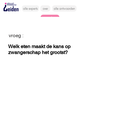
alle experts
over
alle antwoorden
vragen lessen
Vraag het
vroeg :
hier
Welk eten maakt de kans op
zwangerschap het grootst?