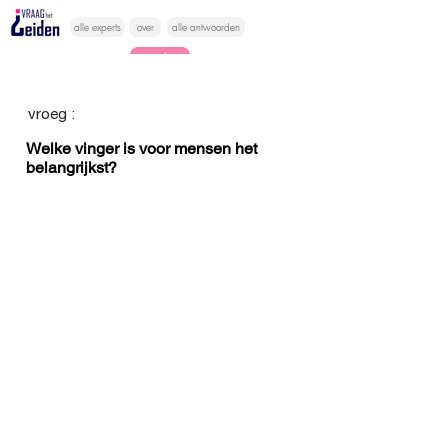
alle experts
over
alle antwoorden
vragen lessen
Vraag het
vroeg :
hier
Welke vinger is voor mensen het
belangrijkst?