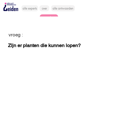
alle experts
over
alle antwoorden
vragen lessen
Vraag het
vroeg :
hier
Zijn er planten die kunnen lopen?