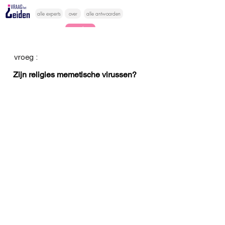
alle experts
over
alle antwoorden
vragen lessen
Vraag het
vroeg :
hier
Zijn religies memetische virussen?