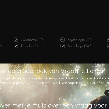
Astronomie (25)
Psychologie (55)
6)
Filosofie (21)
Sociologie (245)
in de vragenbak van VraaghetLeiden
 waar je als expert alle ingezonden vragen kunt zien, vragen kunt kie
ord te geven tijdens een videoCall. We hopen dat je hier af en toe 
et!
ver met je muis over een vraag voor 