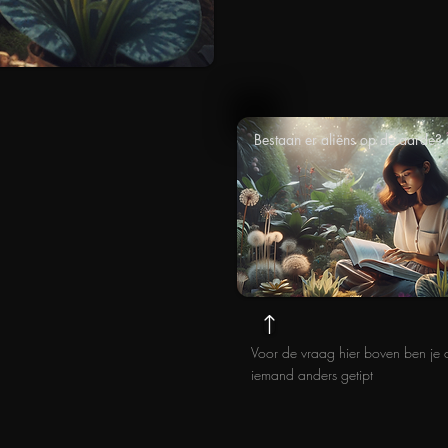
Bestaan er aliëns op de aarde?
Voor de vraag hier boven ben je 
iemand anders getipt