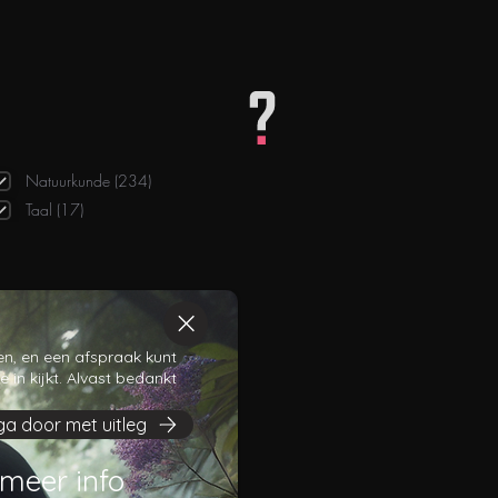
Natuurkunde (234)
Taal (17)
zen, en een afspraak kunt
in kijkt. Alvast bedankt
ga door met uitleg
meer info