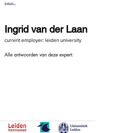
alle experts
over
alle antwoorden
vragen lessen
Ingrid van der Laan
Vraag het
hier
current employer: leiden university
Alle antwoorden van deze expert: