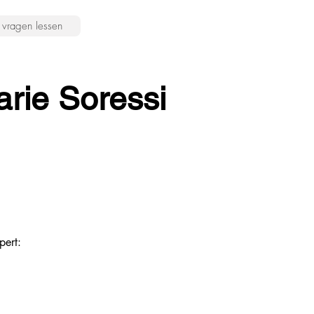
vragen lessen
rie Soressi
pert: