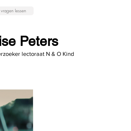
vragen lessen
ise Peters
rzoeker lectoraat N & O Kind
pert: