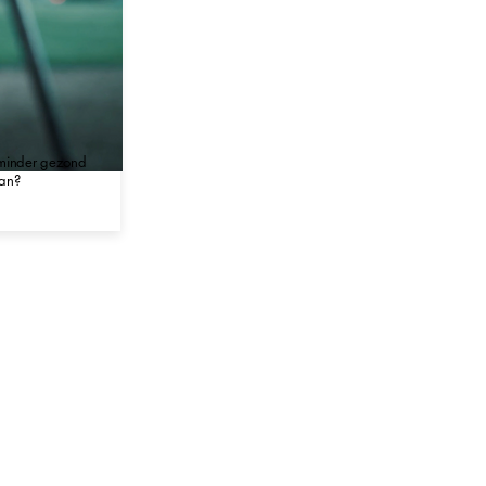
t minder gezond
dan?