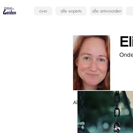
over
alle experts
alle antwoorden
El
Onde
Alle antwoorden van deze ex