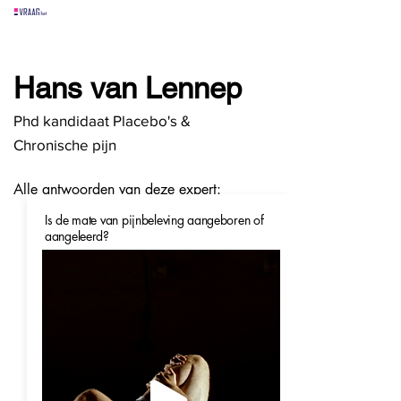
alle experts
over
alle antwoorden
vragen lessen
Hans van Lennep
Vraag het
hier
Phd kandidaat Placebo's &
Chronische pijn
Alle antwoorden van deze expert:
Is de mate van pijnbeleving aangeboren of
aangeleerd?