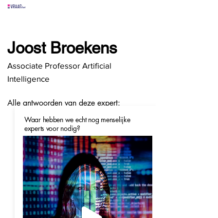
alle experts
over
alle antwoorden
vragen lessen
Joost Broekens
Vraag het
hier
Associate Professor Artificial
Intelligence
Alle antwoorden van deze expert:
Waar hebben we echt nog menselijke
experts voor nodig?