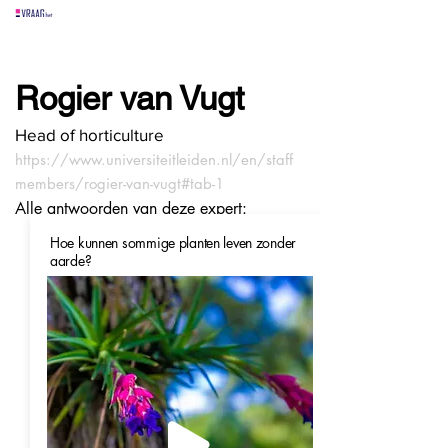
alle experts
over
alle antwoorden
vragen lessen
Rogier van Vugt
Vraag het
hier
Head of horticulture
https://www.universiteitleiden.nl/en/staff
members/rogier-van-vugt#tab-1
Alle antwoorden van deze expert:
Hoe kunnen sommige planten leven zonder
aarde?