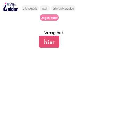
alle experts
over
alle antwoorden
vragen lessen
Vraag het
hier