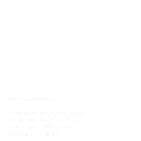
Beste heer/mevrouw,
In het kader van de leefbaarheid
van de stad Leiden, zou ik een
project willen starten rond
beleving en veiligheid.