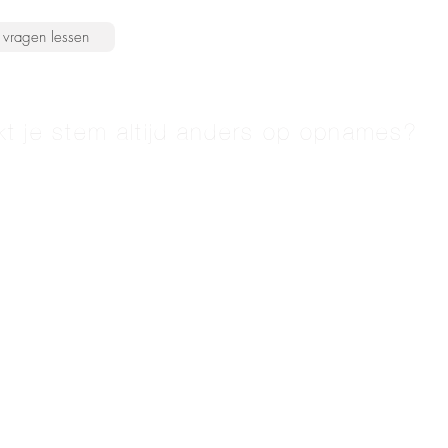
vragen lessen
kt je stem altijd anders op opnames?