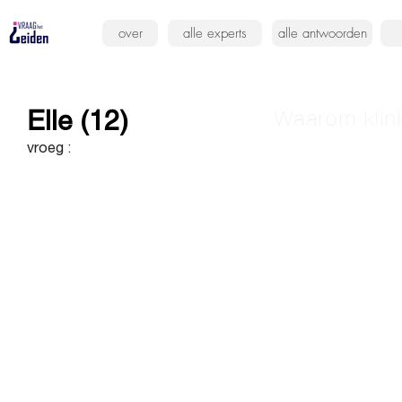
over
alle experts
alle antwoorden
Elle (12)
Waarom klin
vroeg :