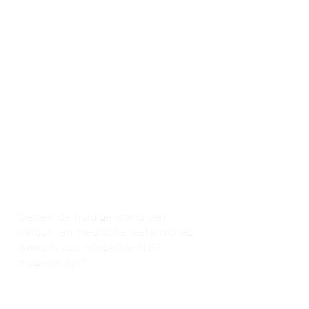
Gezien de huidige stand van
natuur- en medische wetenschap,
waarom zou telepathie NIET
mogelijk zijn?