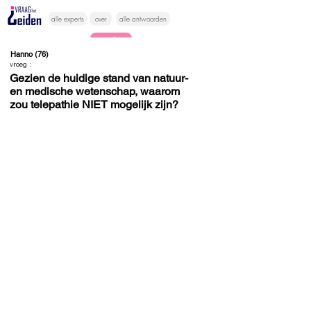
alle experts
over
alle antwoorden
vragen lessen
Hanno (76)
vroeg :
Vraag het
Gezien de huidige stand van natuur-
en medische wetenschap, waarom
hier
zou telepathie NIET mogelijk zijn?