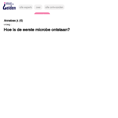
alle experts
over
alle antwoorden
vragen lessen
Anneloes jr. (6)
vroeg :
Vraag het
Hoe is de eerste microbe ontstaan?
hier