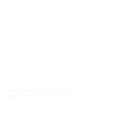
Hoe lang kan je leven op alleen
maar water en snoep?