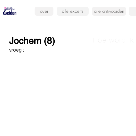
over
alle experts
alle antwoorden
Jochem (8)
Hoe word ik
vroeg :