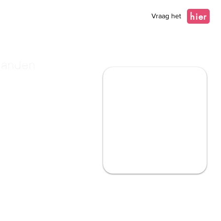
hier
Vraag het
landen