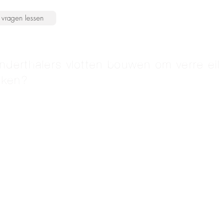
vragen lessen
derthalers vlotten bouwen om verre ei
iken?