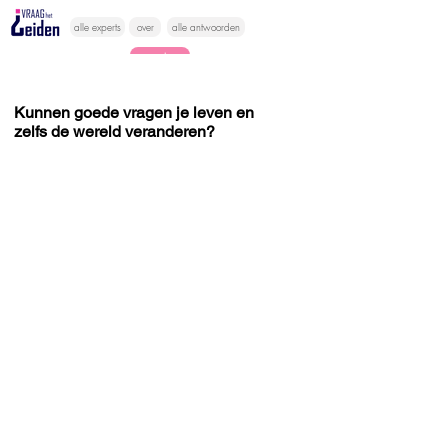
alle experts
over
alle antwoorden
vragen lessen
Vraag het
Kunnen goede vragen je leven en
zelfs de wereld veranderen?
hier