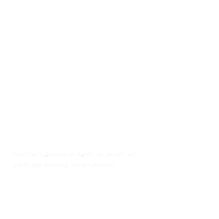
Kunnen goede vragen je leven en
zelfs de wereld veranderen?