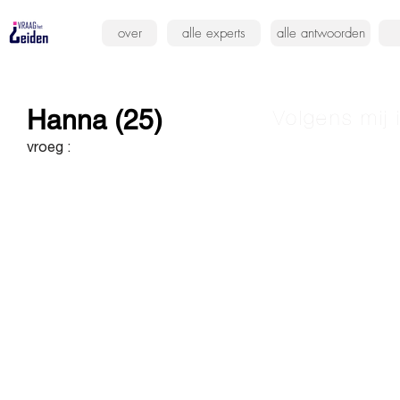
over
alle experts
alle antwoorden
Hanna (25)
Volgens mij 
vroeg :