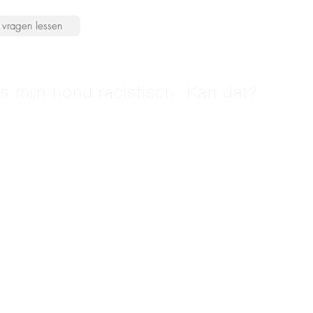
vragen lessen
is mijn hond racistisch. Kan dat?