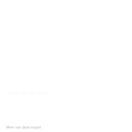
Waar zijn alle aliens?
Meer van deze expert